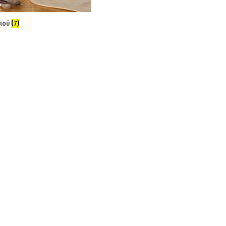
ιού
(7)