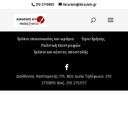
210 2710855
kirarinis@kirarinis.gr
Τρόποι επικοινωνίας και ωράριο
Όροι Χρήσης
Πολιτική Επιστροφών
Τρόποι και κόστος αποστολής
Διεύθυνση: Κασταμονής 115, Νέα Ιωνία Τηλέφωνο: 210
2710855 Φαξ: 210 2752117