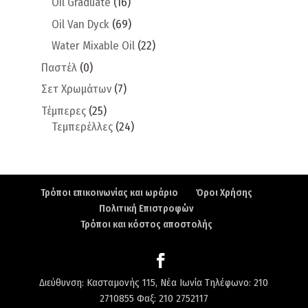
Oil Graduate
(16)
Oil Van Dyck
(69)
Water Mixable Oil
(22)
Παστέλ
(0)
Σετ Χρωμάτων
(7)
Τέμπερες
(25)
Τεμπερέλλες
(24)
Τρόποι επικοινωνίας και ωράριο
Όροι Χρήσης
Πολιτική Επιστροφών
Τρόποι και κόστος αποστολής
Διεύθυνση: Κασταμονής 115, Νέα Ιωνία Τηλέφωνο: 210
2710855 Φαξ: 210 2752117