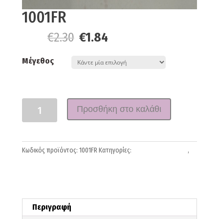
1001FR
€
2.30
€
1.84
From:
Μέγεθος
Ποσότητα
Προσθήκη στο καλάθι
Κωδικός προϊόντος:
1001FR
Κατηγορίες:
Πινέλα-Σπάτουλες
,
Συνθετικά
Περιγραφή