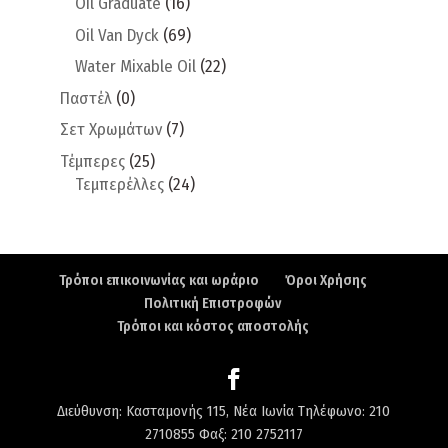
Oil Graduate
(16)
Oil Van Dyck
(69)
Water Mixable Oil
(22)
Παστέλ
(0)
Σετ Χρωμάτων
(7)
Τέμπερες
(25)
Τεμπερέλλες
(24)
Τρόποι επικοινωνίας και ωράριο
Όροι Χρήσης
Πολιτική Επιστροφών
Τρόποι και κόστος αποστολής
Διεύθυνση: Κασταμονής 115, Νέα Ιωνία Τηλέφωνο: 210
2710855 Φαξ: 210 2752117