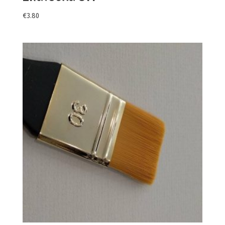
€
3.80