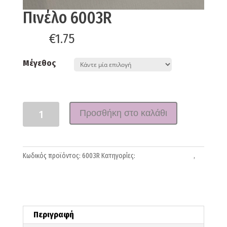
Πινέλο 6003R
€
1.75
From:
Μέγεθος
Ποσότητα
Προσθήκη στο καλάθι
Κωδικός προϊόντος:
6003R
Κατηγορίες:
Πινέλα-Σπάτουλες
,
Φυσική τρίχα
Περιγραφή