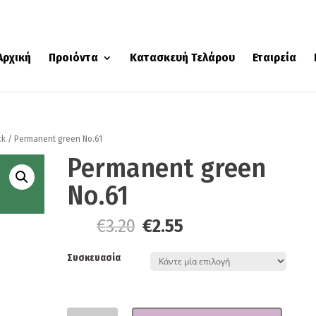
Αρχική
Προιόντα
Κατασκευή Τελάρου
Εταιρεία
ck
/ Permanent green No.61
Permanent green
No.61
€
3.20
€
2.55
From:
Συσκευασία
Ποσότητα