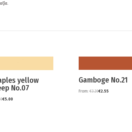
αξία.
Gamboge No.21
aples yellow
eep No.07
From:
€
3.20
€
2.55
20
€
5.00