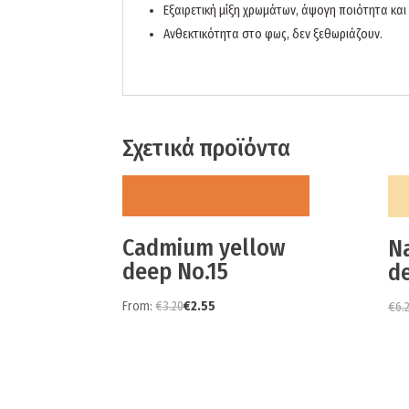
Εξαιρετική μίξη χρωμάτων, άψογη ποιότητα και 
Ανθεκτικότητα στο φως, δεν ξεθωριάζουν.
Σχετικά προϊόντα
Cadmium yellow
N
deep No.15
d
From:
€
3.20
€
2.55
€
6.