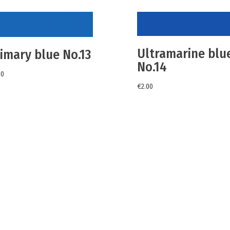
Ultramarine blu
imary blue No.13
No.14
00
€
2.00