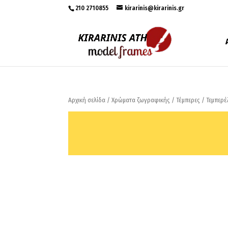
210 2710855
kirarinis@kirarinis.gr
Αρχική σελίδα
/
Χρώματα ζωγραφικής
/
Τέμπερες
/
Τεμπερέ