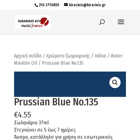
210 2710855
kirarinis@kirarinis.gr
Αρχική σελίδα
/
Χρώματα ζωγραφικής
/
Λάδια
/
Water
Mixable Oil
/ Prussian Blue No.135
Prussian Blue No.135
€
4.55
Σωληνάριο 37ml
Στεγνώνει σε 5 έως 7 ημέρες
Άοσμο, κατάλληλο για χρήση σε εσωτερικούς